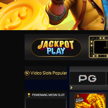
Video Slots Popular
PEMENANG MESIN SLOT