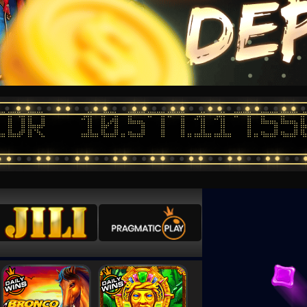
IDR
10.577.117.55