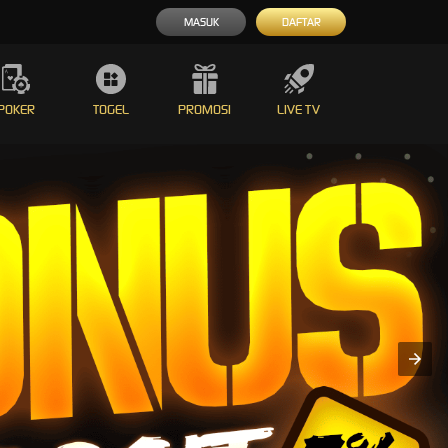
MASUK
DAFTAR
POKER
TOGEL
PROMOSI
LIVE TV