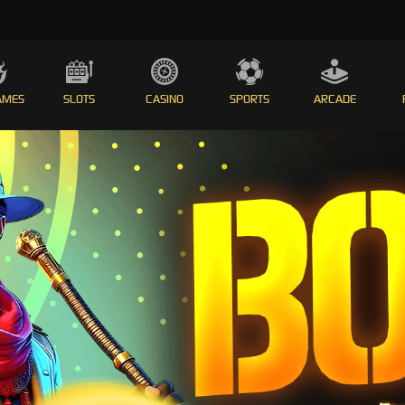
AMES
SLOTS
CASINO
SPORTS
ARCADE