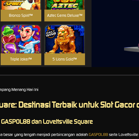
Bronco Spirit™
Aztec Gems Deluxe™
Triple Joker™
5 Lions Gold™
mpang Menang Hari Ini
re: Destinasi Terbaik untuk Slot Gacor
 GASPOL88 dan Lovettsville Square
ma besar yang tengah menjadi perbincangan adalah
GASPOL88
serta Lovettsvill